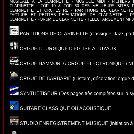
MUSICALE A LA CLARINETTE
-
MUSIQUE MIDI
-
FICHIERS 
CLARINETTE
-
TOP 10 & TOP 50 DES MEILLEURS SITES D
CLARINETTE ET ORCHESTRE
-
PARTITIONS DE CLARINETTE
FACTURE ET PETITES RÉPARATIONS DE CLARINETTE
-
P
CLARINETTE
-
FORUM DE CLARINETTE
-
TÉLÉCHARGEMENT MP3 
PARTITIONS DE CLARINETTE
(classique, Jazz, parti
ORGUE LITURGIQUE D'ÉGLISE À TUYAUX
ORGUE HAMMOND / ORGUE ÉLECTRONIQUE / N
ORGUE DE BARBARIE
(Histoire, décoration, orgue d
SYNTHÉTISEUR
(Des pages très complètes sur la s
GUITARE CLASSIQUE OU ACOUSTIQUE
STUDIO ENREGISTREMENT MUSIQUE
(Initiation 