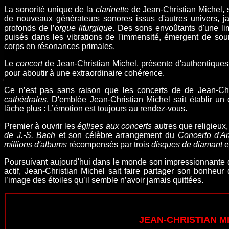
La sonorité unique de la
clarinette
de Jean-Christian Michel, 
de nouveaux générateurs sonores issus d'autres univers, ja
profonds de l’
orgue liturgique
. Des sons envoûtants d'une li
puisés dans les vibrations de l'immensité, émergent de sour
corps en résonances primales.
Le
concert
de Jean-Christian Michel, présente d'authentiques c
pour aboutir à une extraordinaire cohérence.
Ce n’est pas sans raison que les concerts de de Jean-Ch
cathédrales
. D'emblée Jean-Christian Michel sait établir u
lâche plus : L’émotion est toujours au rendez-vous.
Premier à ouvrir les
églises aux concerts
autres que religieux
de
J.-S. Bach
et son célèbre arrangement du
Concerto d'A
millions d'albums
récompensés par trois
disques de diamant
e
Poursuivant aujourd'hui dans le monde son impressionnante d
actif, Jean-Christian Michel sait faire partager son bonhe
l’image des étoiles qu’il semble n’avoir jamais quittées.
JEAN-CHRISTIAN M