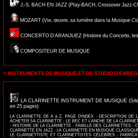
J.-S. BACH EN JAZZ
(Play-BACH, Crossover Jazz-Cl
MOZART
(Vie, œuvre, sa lumière dans la
Musique Cl
CONCERTO D'ARANJUEZ
(Histoire du Concerto, le
COMPOSITEUR DE MUSIQUE
♔
INSTRUMENTS DE MUSIQUE ET DE STUDIO D'ENRE
LA
CLARINETTE INSTRUMENT DE MUSIQUE
(Sit
en 25 pages)
LA CLARINETTE DE A à Z, PAGE D'INDEX
-
DESCRIPTION DE L
ACHETER SA CLARINETTE
-
LE BEC ET L'ANCHE DE LA CLARINE
-
HISTOIRE DE LA CLARINETTE
-
FAMILLE DES CLARINETTES
-
C
CLARINETTE EN JAZZ
- LA
CLARINETTE EN MUSIQUE CLASSIQU
LE CLARINETTISTE ET CLARINETTISTES CÉLÈBRES
-
FABRICA