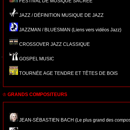
FESTIVAL DE MUSIQUE SACRÉE
JAZZ / DÉFINITION MUSIQUE DE JAZZ
JAZZMAN / BLUESMAN
(Liens vers vidéos Jazz)
CROSSOVER JAZZ CLASSIQUE
GOSPEL MUSIC
TOURNÉE AGE TENDRE ET TÊTES DE BOIS
♔
GRANDS COMPOSITEURS
JEAN-SÉBASTIEN BACH
(Le plus grand des
compos