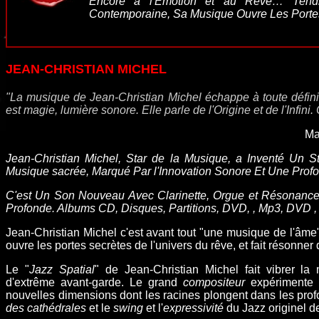
Encore a l'Emotion et au Rêve… Tendre
Contemporaine, Sa Musique Ouvre Les Portes
JEAN-CHRISTIAN MICHEL
"La musique de Jean-Christian Michel échappe à toute définiti
est magie, lumière sonore. Elle parle de l'Origine et de l'Infini.
Ma
Jean-Christian Michel, Star de la Musique, a Inventé Un 
Musique sacrée, Marqué Par l'Innovation Sonore Et Une Profon
C'est Un Son Nouveau Avec Clarinette, Orgue et Résonance
Profonde. Albums CD, Disques, Partitions, DVD, , Mp3, DVD , 
Jean-Christian Michel c'est avant tout "une musique de l'âme"
ouvre les portes secrètes de l'univers du rêve, et fait résonner da
Le "
Jazz Spatial
" de Jean-Christian Michel fait vibrer la
d'extrême avant-garde.
Le grand
compositeur
expérimente
nouvelles dimensions dont les racines plongent dans les pro
des cathédrales
et le
swing
et l'
expressivité
du
Jazz originel d