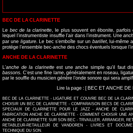
BEC DE LA CLARINETTE
Le
bec
de la clarinette
, le plus souvent en ébonite, parfois 
lequel l'instrumentiste insuffle l'air dans l'instrument. Une
anc
par une
ligature
. Le bec s'emboîte sur un
barillet
, lui-même a
protége l'ensemble bec-anche des chocs éventuels lorsque l'ins
ANCHE DE LA CLARINETTE
L'
anche de la clarinette
est une anche simple qu'il faut di
bassons
. C'est une fine lame, généralement en roseau, ligatu
par le souffle du musicien génère l'onde sonore qui sera ampl
Lire la page :
[
BEC ET ANCHE DE 
BEC DE LA CLARINETTE
-
LIGATURE ET COUVRE BEC DE LA CLARI
CHOISIR UN BEC DE CLARINETTE
-
COMPARAISON BECS DE CLARIN
SPECIAUX DE CLARINETTE POUR LE JAZZ
-
ANCHE DE CLARI
FABRICATION ANCHE DE CLARINETTE
-
COMMENT CHOISIR UNE A
ANCHE DE CLARINETTE SUR SON BEC
-
TRVAILLER, ARRANGER, RE
RETABLEUR-RETAILLEUR DE VANDOREN
-
LIVRES ET DOCUME
TECHNIQUE DU SON.