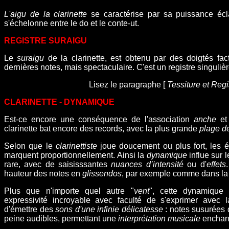
L'aigu de la clarinette
se caractérise par sa puissance écla
s'échelonne entre le do et le conte-ut.
REGISTRE SURAIGU
Le
suraigu
de la clarinette, est obtenu par des doigtés fact
dernières notes, mais spectaculaire. C'est un registre singuli
Lisez le paragraphe [
Tessiture et Regis
CLARINETTE - DYNAMIQUE
Est-ce encore une conséquence de l'association
anche
e
clarinette
bat encore des records, avec la plus grande
plage d
Selon que le
clarinettiste
joue doucement ou plus fort, les é
marquent proportionnellement. Ainsi la
dynamique
influe sur 
rare, avec de saisisssantes
nuances d’intensité
ou
d'
effets
hauteur des notes en
glissendos
, par exemple comme dans l
Plus que n'importe quel autre "
vent
", cette dynamique 
expressivité incroyable avec faculté de s'exprimer ave
d'émettre des
sons d'une infinie délicatesse
: notes susurées 
peine audibles, permettant une
interprétation musicale
enchan