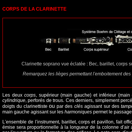
CORPS DE LA CLARINETTE
Clarinette soprano vue éclatée : Bec, barillet, corps su
Remarquez les lièges permettant l'emboitement des
Les
deux
corps
, supérieur (main gauche) et inférieur (main
cylindrique
, perforés de trous. Ces derniers, simplement percé
ou
doigts du clarinettiste
par des
clés
agissant sur des
tamp
main gauche agissant sur les
harmoniques
permet le passag
L'ensemble de l'instrument, barillet, corps et pavillon, fait off
émise sera proportionnelle à la longueur de la colonne d'air 