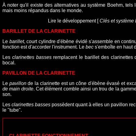
À noter qu'il existe des alternatives au système Boehm, tels 
mais
moins répandus dans le monde
.
Lire le développement [
Clés et système 
BARILLET DE LA CLARINETTE
Le
barillet
, court cylindre d'ébène évidé s'assemble en conti
fonction est d'accorder l'instrument.
Le
bec
s'emboîte en haut du
Les
clarinettes basses
remplacent le barillet des clarinettes 
bocal.
PAVILLON DE LA CLARINETTE
Le
pavillon
de la clarinette est un cône d'ébène évasé et exca
de main droite
. Cet élément comble ainsi un trou de la gamme
son.
Les
clarinettes basses
possèdent quant à elles un pavillon rec
le "tube".
CLARINETTE FONCTIONNEMENT