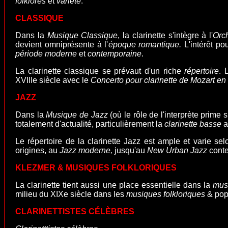
folklores
et
variété
.
CLASSIQUE
Dans la
Musique Classique
, la clarinette s'intègre à l'
Orc
devient omniprésente à l'
époque romantique.
L'intérêt po
période moderne
et
contemporaine
.
La clarinette classique se prévaut d'un riche
répertoire
. 
XVIIIe siècle avec le
Concerto pour clarinette de Mozart en
JAZZ
Dans la
Musique de Jazz
(où le rôle de l'interprète prime 
totalement d'actualité, particulièrement la
clarinette basse
a
Le répertoire de la clarinette Jazz est ample et varie sel
origines, au
Jazz moderne,
jusqu'au
New Urban Jazz
conte
KLEZMER & MUSIQUES FOLKLORIQUES
La clarinette tient aussi une place essentielle dans la
mus
milieu du XIXe siècle dans les
musiques folkloriques
& pop
CLARINETTISTES C
É
LÈBRES