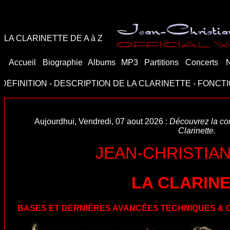
LA CLARINETTE DE A à Z
Accueil
Biographie
Albums
MP3
Partitions
Concerts
ON
-
DESCRIPTION DE LA CLARINETTE
-
FONCTIONNEMENT
Aujourdhui,
Vendredi, 07 aout 2026
:
Découvrez la com
Clarinette.
JEAN-CHRISTIA
LA CLARIN
BASES ET DERNIÈRES AVANCÉES TECHNIQUES & 