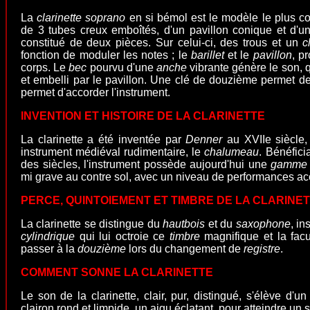
La
clarinette soprano
en si bémol est le modèle le plus con
de 3 tubes creux emboîtés, d'un pavillon conique et d'u
constitué de deux pièces. Sur celui-ci, des trous et un
c
fonction de moduler les notes ; le
barillet
et le
pavillon
, p
corps. Le
bec
pourvu d'une
anche
vibrante
génère le son, q
et embelli par le pavillon. Une clé de douzième permet de 
permet d'accorder l'instrument.
INVENTION ET HISTOIRE DE LA CLARINETTE
La clarinette a été inventée par
Denner
au XVIIe siècle,
instrument médiéval rudimentaire, le
chalumeau
. Bénéfici
des siècles, l'instrument possède aujourd'hui une
gamme 
mi grave au contre sol, avec un niveau de performances a
PERCE, QUINTOIEMENT ET TIMBRE DE LA CLARINE
La
clarinette
se distingue du
hautbois
et du
saxophone
, i
cylindrique
qui lui octroie ce
timbre
magnifique et la fac
passer à la
douzième
lors du changement de
registre
.
COMMENT SONNE LA CLARINETTE
Le son de la clarinette, clair, pur, distingué, s'élève d'
clairon rond et limpide, un aigu éclatant, pour atteindre un 