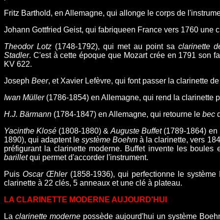
Fritz Barthold, en Allemagne, qui allonge le corps de l'instrum
Johann Gottfried Geist, qui fabriqueen France vers 1760 une cla
Theodor Lotz
(1748-1792), qui met au point sa
clarinette 
Stadler
. C'es
t à cette époque que Mozart crée en 1791 son f
KV 622.
Joseph
Beer
, et Xavier Lefèvre, qui font passer la clarinette de 
Iwan Müller
(1786-1854) en Allemagne, qui rend la clarinette p
H.J. Bärmann
(1784-1847) en Allemagne, qui retourne le
bec
d
Yacinthe Klosé
(1808-1880) &
Auguste Buffet
(1789-1864)
en 
1890), qui adaptent le
système Boehm
à la clarinette, vers 18
préfigurant la clarinette moderne.
Buffet
invente les boules et
barillet
qui permet d'accorder l'instrument.
P
uis
Oscar Œhler
(1858-1936), qui
perfectionne le système 
clarinette à 22 clés, 5 anneaux et une clé à plateau.
LA CLARINETTE MODERNE AUJOURD'HUI
La
clarinette moderne
possède aujourd'hui un système Boehm 