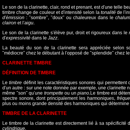
Le
son de la clarinette
, clair, rond et prenant, est d'une telle
timbre change de couleur et d'intensité selon la
tonalité
de l'in
d'émission
: "sombre", "doux" ou chaleureux dans le
chalum
clairon
et l'
aigu
.
Le son de la clarinette s'élève pur, droit et rigoureux dans le
d'
expressivité
dans le
Jazz
.
La beauté du son de la clarinette sera appréciée selon so
"médiocre" chez le débutant à l'opposé de "splendide" chez l
CLARINETTE TIMBRE
DÉFINITION DE TIMBRE
Le
timbre
définit les caractéristiques sonores qui permettent 
d'un autre : sur une note donnée par exemple, une clarinette 
même "son" qu'une
trompette
ou un
piano
.Le timbre est dét
spectre sonore, dont principalement les
harmoniques
,
fréqu
plus ou moins grande densité des harmoniques qui détermine l
TIMBRE DE LA CLARINETTE
Le
timbre de la clarinette est directement lié à sa spécificité
cylindrique
.