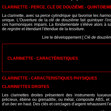
CLARINETTE - PERCE, CLÉ DE DOUZIÈME - QUINTOIEM
La clarinette, avec sa
perce cylindrique
qui favorise les
harmo
unique. L'Ouverture de la
clé de douzième
fait
quintoyer l'i
ces harmoniques impairs. La
fondamentale
s'élève alors à s
de
registre
et étendant l'étendue de la
tessiture
.
Lire le développement [
Clé de douziè
CLARINETTE - CARACTÉRISTIQUES
CLARINETTE - CARACTERISTIQUES PHYSIQUES
CLARINETTES DROITES
Les clarinettes droites présentent des instruments luxue
précieux, ébène ou grenadille, ou métal, composite ABS, et
d'un
bec
en haut. Des clés et cerclages d'argent rehaussent l'e