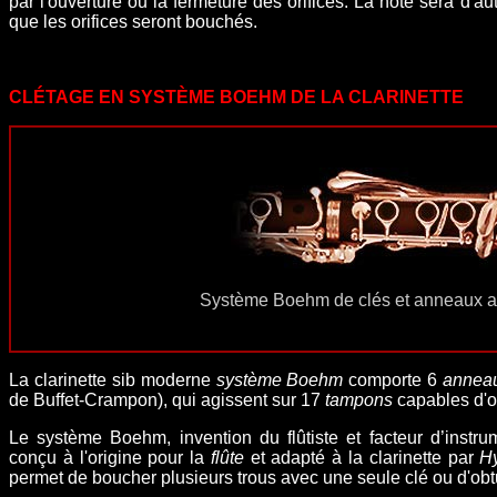
par l'ouverture ou la fermeture des orifices. La note sera d'au
que les orifices seront bouchés.
CLÉTAGE EN SYSTÈME BOEHM DE LA CLARINETTE
Système Boehm de clés et anneaux ada
La clarinette sib moderne
système Boehm
comporte 6
annea
de
Buffet-Crampon
), qui agissent sur 17
tampons
capables d'ob
Le
système Boehm
, invention
du flûtiste et facteur d’inst
conçu à l'origine pour la
flûte
et adapté à la clarinette par
Hy
permet de boucher plusieurs trous avec une seule clé ou d'obtur