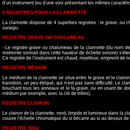
d'un instrument (ou d'une voix présentant les mêmes caractéri
5 REGISTRES POUR LA CLARINETTE
La
clarinette
dispose de
4
superbes registres
: le
grave
, ou 
suraigu.
REGISTRE GRAVE OU CHALUMEAU
- Le registre
grave ou chalumeau
de la clarinette (du nom de 
restreinte sonnait dans cette hauteur de échelle sonore) s'éte
Ce registre de l'instrument est chaud, moelleux, empreint de n
REGISTRE
MÉDIUM
Le
médium
de la clarinette se situe entre le grave et le clairo
transition, un peu étriqué, qui n'est pas sans difficulté. Le
clar
bouchant tous les anneaux et le fa grave, ou en usant de doigt
médium par exemple, avec la clé de trilles).
REGISTRE
CLAIRON
Le
clairon
de la clarinette, rond, limpde et lumineux dans la
cl
couvre l'échelle chromatique du si bécarre au si au dessus de 
REGISTRE
AIGU