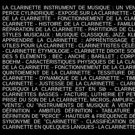
LA CLARINETTE INSTRUMENT DE MUSIQUE
: UN VEN
PERCE CYLINDRIQUE -
EXPOSÉ SUR LA CLARINETTE
-
DE LA CLARINETTE
-
FONCTIONNEMENT DE LA CLA
CLARINETTE
-
HISTOIRE DE LA CLARINETTE
-
FAMIL
RÉPARATION DE LA CLARINETTE
-
PARTITIONS DE CL
STYLES MUSICAUX
:
MUSIQUE CLASSIQUE
,
JAZZ
,
KL
APPRENDRE LA CLARINETTE
: APPRENTISSAGE E
UTILES POUR LA CLARINETTE
-
CLARINETTISTES CÉL
-
CLARINETTE ÉTYMOLOGIE
-
CLARINETTE DROITE SO
DES 5 ÉLÉMENTS
:
BEC
;
ANCHE
;
BARILLET
;
CORP
BOEHM - CARACTÉRISTIQUES PHYSIQUES DE LA CLA
DE LA CLARINETTE
-
FONCTIONNEMENT DE LA CLARI
QUINTOIEMENT DE LA CLARINETTE
-
TESSITURE DE
CLARINETTE
-
DYNAMIQUE DE LA CLARINETTE
-
TIM
CLARINETTE
-
JUSTESSE DE LA CLARINETTE
-
CLAR
POURQUOI LA CLARINETTE EST EN SI
b
-
CLARIN
CLARINETTES BASSES
-
FACTURE, LUTHERIE ET PE
PRISE DU SON DE LA CLARINETTE, MICROS, AMPLIFIC
"VENTS", OU "INSTRUMENTS DE MUSIQUE À VENT"
DÉFINITION
-
AMBITUS DÉFINITION
-
TABLATURE D
DÉFINITION DE "PERCE"
-
HAUTEUR & FRÉQUENCE DÉ
SYNONYME DE "CLARINETTE"
-
CLASSIFICATION D
CLARINETTE EN QUELQUES LANGUES
-
LA CLARINETT