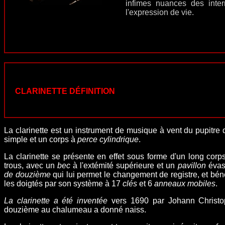
infimes nuances des inter
l'expression de vie.
CLARINETTE DÉFINITION
La clarinette est un instrument de musique à vent du
pupitre
simple et un corps à
perce
cylindrique
.
La clarinette se présente en effet sous forme d'un long corp
trous, avec un
bec
à l'extémité supérieure et un
pavillon
évasé
de douzième
qui lui permet le changement de registre, et bén
les doigtés par son système à 17
clés
et 6
anneaux mobiles
.
La clarinette a été inventée
vers 1690 par Johann Christop
douzième au chalumeau a donné naiss.