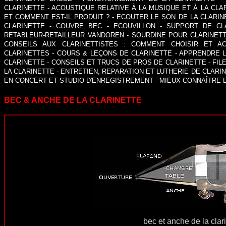
CLARINETTE
-
ACOUSTIQUE RELATIVE À LA MUSIQUE ET À LA CLA
ET COMMENT EST-IL PRODUIT
? -
ECOUTER LE SON DE LA CLARIN
CLARINETTE
-
COUVRE BEC
-
ECOUVILLON
-
SUPPORT DE CL
RETABLEUR-RETAILLEUR VANDOREN
-
SOURDINE POUR CLARINET
CONSEILS AUX CLARINETTISTES
:
COMMENT CHOISIR ET AC
CLARINETTES
-
COURS & LEÇONS DE CLARINETTE
-
APPRENDRE L
CLARINETTE
- CONSEILS ET TRUCS DE PROS DE CLARINETTE -
FIL
LA CLARINETTE
-
ENTRETIEN
,
REPARATION ET LUTHERIE DE CLARI
EN CONCERT ET STUDIO D'ENREGISTREMENT
-
MIEUX CONNAÎTRE L
BEC & ANCHE DE LA CLARINETTE
bec et anche de la clar