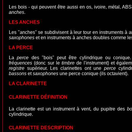
Les bois - qui peuvent être aussi en os, ivoire, métal, ABS
anches
.
LES ANCHES
Les "anches" se subdivisent à leur tour en instruments à
saxophones
et en instruments à anches doubles comme l
LA PERCE
La
perce
des "bois" peut être cylindrique ou conique. 
fréquences
(donc sur le
timbre
de l'instrument) et égalem
registre
supérieur. Les clarinettes ont une
perce
cylindr
bassons
et
saxophones
une perce conique (ils octavient).
LA CLARINETTE
CLARINETTE DÉFINITION
La clarinette est un
instrument à vent
, du pupitre des
bo
cylindrique.
CLARINETTE DESCRIPTION