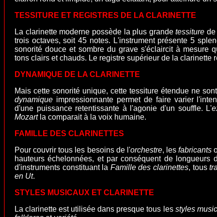
TESSITURE ET REGISTRES DE LA CLARINETTE
La clarinette moderne possède la plus grande
tessiture
de 
trois octaves, soit 45 notes. L'instrument présente 5 spl
sonorité douce et sombre du grave s'éclaircit à mesure
tons clairs et chauds. Le registre supérieur de la clarinette
DYNAMIQUE DE LA CLARINETTE
Mais cette sonorité unique, cette tessiture étendue ne sont
dynamique
impressionnante permet de faire varier l'int
d'une puissance retentissante à l'agonie d'un souffle.
L'
e
Mozart
la comparait à la voix humaine.
FAMILLE DES CLARINETTES
Pour couvrir tous les besoins de l'
orchestre
, les
fabricants
o
hauteurs échelonnées, et par conséquent de longueurs di
d'instruments constituant la
Famille des clarinettes
, tous
tr
en Ut
.
STYLES MUSICAUX ET CLARINETTE
La clarinette est
utilisée dans presque tous les
styles musi