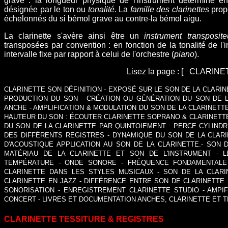
grave : la l
ongueur
physique de l'instrument détermine e
désignée par le ton ou
tonalité
. La
famille des clarinettes
prop
échelonnés du si bémol grave au contre-la bémol aigu.
La clarinette s'avère ainsi être un
instrument transposite
transposées par convention : en fonction de la tonalité de l'
intervalle fixe par rapport à celui de l'orchestre (
piano
).
Lisez la page : [
CLARINE
CLARINETTE SON DÉFINITION
-
EXPOSÉ SUR LE SON DE LA CLARIN
PRODUCTION DU SON
-
CRÉATION OU GÉNÉRATION DU SON DE L
ANCHE
-
AMPLIFICATION & MODULATION DU SON DE LA CLARINETT
HAUTEUR DU SON
:
ÉCOUTER CLARINETTE SOPRANO & CLARINETTE
DU SON DE LA CLARINETTE PAR QUINTOIEMENT : PERCE CYLIND
DES DIFFÉRENTS REGISTRES
-
DYNAMIQUE DU SON DE LA CLAR
D'ACOUSTIQUE APPLICATION AU SON DE LA CLARINETTE.
-
SON D
MATÉRIAU DE LA CLARINETTE ET SON DE L'INSTRUMENT
-
L
TEMPÉRATURE
-
ONDE SONORE
-
FRÉQUENCE FONDAMENTALE
CLARINETTE DANS LES STYLES MUSICAUX
-
SON DE LA CLARI
CLARINETTE EN JAZ
Z -
DIFFÉRENCE ENTRE SON DE CLARINETTE 
SONORISATION
-
ENREGISTREMENT CLARINETTE STUDIO
-
AMPIF
CONCERT
-
LIVRES ET DOCUMENTATION ANCHES, CLARINETTE ET T
CLARINETTE TESSITURE & REGISTRES