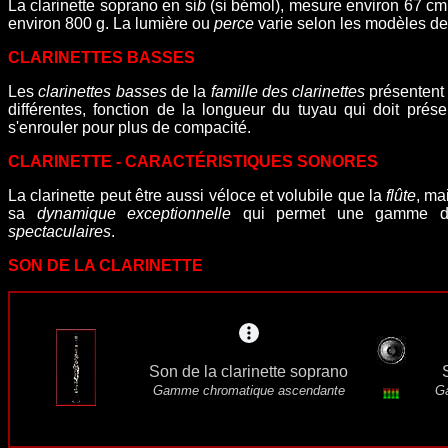
La clarinette soprano en si
b
(si bémol), mesure environ
67 cm 
environ 800 g. La lumière ou
perce
varie selon les modèles de
CLARINETTES BASSES
Les
clarinettes basses
de la
famille des clarinettes
présentent 
différentes, fonction de la longueur du tuyau qui doit prése
s'enrouler
pour plus de compacité
.
CLARINETTE - CARACTÉRISTIQUES SONORES
La clarinette peut être aussi véloce et volubile que la
flûte
, ma
sa
dynamique exceptionnelle
qui permet une gamme
spectaculaires
.
SON DE LA CLARINETTE
Son de la clarinette soprano
Gamme chromatique ascendante
G