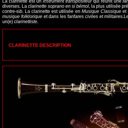
La clarinette est un
instrument transpositeur
qui réunit une
fa
diverses. La
clarinette soprano en si bémol
, la plus utilisée p
contre-si
b
.
La clarinette est utilisée en
Musique Classique
et
musique folklorique
et dans les fanfares civiles et militaires.
Le
un(e)
clarinettiste
.
CLARINETTE DESCRIPTION