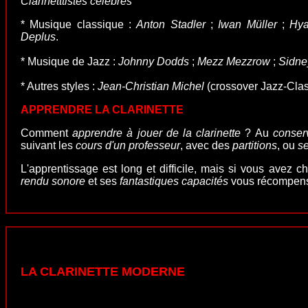
Clarinetttistes célèbres
* Musique classique :
Anton Stadler
;
Iwan Müller
;
Hya
Deplus
.
* Musique de
Jazz :
Johnny Dodds
;
Mezz Mezzrow
;
Sidne
* Autres styles :
Jean-Christian Michel
(crossover Jazz-Clas
APPRENDRE LA CLARINETTE
Comment
apprendre à jouer de la clarinette
? Au
conser
suivant les
cours d'un professeur
, avec des
partitions
, ou
se
L'apprentissage est long et difficile, mais si vous avez ch
rendu sonore
et ses
fantastiques capacités
vous récompense
LA CLARINETTE MODERNE