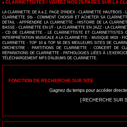
CLARINETTISTES ! VISITEZ NOS 25 PAGES SUR LA 
LA CLARINETTE DE A à Z, PAGE D'INDEX
-
CLARINETTE HAUTBOIS
-
CLARINETTE SIb
-
COMMENT CHOISIR ET ACHETER SA CLARINET
DETAIL
-
APPRENDRE LA CLARINETTE
-
HISTOIRE DE LA CLARINE
BASSE
-
CLARINETTE EN UT
-
LA CLARINETTE EN JAZZ
- LA
CLARINE
-
CD DE CLARINETTE
-
LE CLARINETTISTE ET CLARINETTISTES 
INTERPRÉTATION MUSICALE A LA CLARINETTE
-
MUSIQUE MIDI
-
FI
CLARINETTE
-
TOP 10 & TOP 50 DES MEILLEURS SITES DE CLARI
ORCHESTRE
-
PARTITIONS DE CLARINETTE
-
CONCERT DE CL
RÉPARATIONS DE CLARINETTE
-
PATHOLOGIES LIÉES À L'EXERCIC
TÉLÉCHARGEMENT MP3 D'ALBUMS DE CLARINETTE.
FONCTION DE RECHERCHE SUR SITE
Gagnez du temps pour accéder directe
[
RECHERCHE SUR S