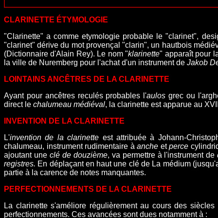
CLARINETTE ÉTYMOLOGIE
"Clarinette" a comme etymologie probable le "
clarinet", de
"
clarinet"
dérive du
mot provençal "clarin", un
hautbois médiév
(Dictionnaire d'Alain Rey). Le nom "
klarinette
"
apparaît pour l
la ville de Nuremberg pour l'achat d'un instrument de
Jakob D
LOINTAINS ANCÊTRES DE LA CLARINETTE
Ayant pour ancêtres reculés probables l'
aulos
grec ou l'argh
direct le
chalumeau médiéval
, la clarinette est apparue au XVII
INVENTION DE LA CLARINETTE
L'
invention de la clarinette
est attribuée à Johann-Christop
chalumeau, instrument rudimentaire à
anche
et
perce
cylindr
ajoutant une
clé de douzième
,
va permettre à l'instrument de
registres
.
En déplaçant en haut une clé de La médium (jusqu'
partie à la carence de notes manquantes.
PERFECTIONNEMENTS DE LA CLARINETTE
La clarinette s'améliore régulièrement au cours des siècles 
perfectionnements. Ces avancées sont dues notamment à :