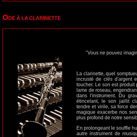
O
DE À LA CLARINETTE
"Vous ne pouvez imagine
La clarinette, quel somptueu
incrusté de
clés
d'argent e
toucher. Le
son
est produit 
lame de roseau, engendrant 
dans l'instrument. Du gra
étincelant, le son jaillit 
tendre et virile, sa force 
magique exacerbe nos sens
plus profond de notre sensibi
En prolongeant le souffle hu
autre instrument de musiqu