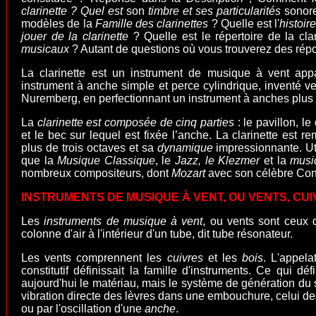
clarinette ? Quel est
son
timbre et ses particularités
sonore
modèles de la
Famille des clarinettes
? Quelle est l'
histoire
jouer de la clarinette
? Quelle est le répertoire de la cla
musicaux
? Autant de questions où vous trouverez des rép
La clarinette est un instrument de musique à vent appa
instrument à anche simple et perce cylindrique, inventé 
Nuremberg, en perfectionnant un instrument à anches plus
La
clarinette est composée de cinq parties
: le pavillon, le
et le bec sur lequel est fixée l’anche. La clarinette est 
plus de trois octaves et sa
dynamique
impressionnante. Ut
que la
Musique Classique
, le
Jazz
, le
Klezmer
et la
musi
nombreux compositeurs, dont
Mozart
avec son célèbre Conc
INSTRUMENTS DE MUSIQUE À VENT, OU VENTS, CUI
Les
instruments de musique à vent
, ou
vents
sont ceux d
colonne d'air à l'intérieur d'un tube, dit tube résonateur.
Les vents comprennent les
cuivres
et les
bois
. L'appela
constitutif définissait la famille d'instruments. Ce qui déf
aujourd'hui le matériau, mais le système de génération du s
vibration directe des lèvres dans une embouchure, celui des 
ou par l'oscillation d'une
anche
.