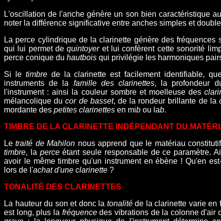
L'oscillation de l'anche génère un son bien caractéristique au
noter la différence significative entre anches simples et doubles
La perce cylindrique de la clarinette génère des fréquences 
qui lui permet de
quintoyer
et lui confèrent cette sonorité li
perce conique du
hautbois
qui privilégie les harmoniques pairs 
Si le
timbre
de la clarinette est facilement identifiable, qu
instruments de la
famille des clarinettes
, la profondeur 
l'instrument : ainsi la couleur sombre et moelleuse des
clar
mélancolique du
cor de basset
, de la rondeur brillante de la
mordante des
petites clarinettes
en mi
b
ou la
b
.
TIMBRE DE LA CLARINETTE INDÉPENDANT DU MATÉRI
Le
traité de Mahilon
nous apprend que le matériau constitutif
timbre
, la
perce
étant seule responsable de ce paramètre. Ai
avoir le même timbre qu'un instrument en ébène ! Qu'en est
lors de l'
achat d'une clarinette
?
TONALITÉ DES CLARINETTES
La hauteur du son et donc la
tonalité
de la clarinette varie en 
est long, plus la
fréquence
des vibrations de la colonne d'air d