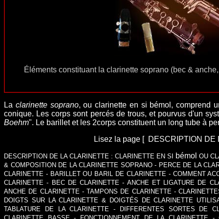
Éléments constituant la clarinette soprano (bec & anche, 2
La
clarinette soprano
, ou clarinette en si bémol, comprend 
conique. Les corps sont percés de trous, et pourvus d'
un sys
Boehm
". Le barillet et les 2corps constituent un long tube à pe
Lisez la page
[
DESCRIPTION DE 
bémol
DESCRIPTION DE LA CLARINETTE
:
CLARINETTE EN SI
OU CL
& COMPOSITION DE LA CLARINETTE SOPRANO
-
PERCE DE LA CLA
CLARINETTE
-
BARILLET OU BARIL DE CLARINETTE
-
COMMENT ACC
CLARINETTE
-
BEC DE CLARINETTE
-
ANCHE
ET
LIGATURE DE CL
ANCHE DE CLARINETTE
-
TAMPONS DE CLARINETTE
-
CLARINETTE
DOIGTS SUR LA CLARINETTE & DOIGTÉS DE CLARINETTE
UTILI
TABLATURE DE LA CLARINETTE -
DIFFERENTES SORTES DE CL
CLARINETTE BASSE
-
FONCTIONNEMENT DE LA CLARINETTE
-