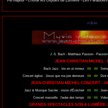
Fa majeur - Choral les Oxydes de Lumière - Les Paraboles 
J.-S. Bach - Matthäus Passion - Passion 
JEAN-CHRISTIAN MICHEL :
Bach Jazz : trio en ut mineur
Swing
Concert église
:
Jesus que ma joie demeure
Dvd m
JEAN-CHRISTIAN MICHEL CONCERT : J
Jazz & Musique Sacrée : vision d'Ézéchiel
Jean-
Concert marseille : l'aube des temps
Video
GRANDS SPECTACLES SON & LUMIÈRE J