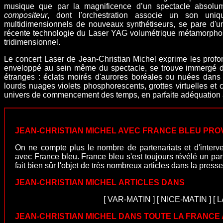
musique que par la magnificence d’un spectacle absolu
compositeur
, dont l'
orchestration
associe un son uni
multidimensionnels de nouveaux synthétiseurs
, se pare d'u
récente technologie du
Laser YAG volumétrique
métamorpho
tridimensionnel.
Le concert Laser de Jean-Christian Michel exprime les profo
enveloppé au sein même du spectacle, se trouve immergé 
étranges : éclats moirés d'aurores boréales ou nuées dans la
lourds nuages violets phosphorescents, grottes virtuelles et
univers de commencement des temps, en parfaite adéquation av
JEAN-CHRISTIAN MICHEL AVEC FRANCE BLEU PR
On ne compte plus le nombre de partenariats et d'interv
avec France bleu. France bleu s'est toujours révélé un par
fait bien sûr l'objet de très nombreux articles dans la
presse
JEAN-CHRISTIAN MICHEL
ARTICLES DANS
[
VAR-MATIN
]
[
NICE-MATIN
]
[
L
JEAN-CHRISTIAN MICHEL DANS TOUTE LA FRANCE