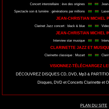
Concert interstellaire : ève des origines
Jean-
Spectacle son & lumière : générations par millions
Laser
JEAN-CHRISTIAN MICHEL 
Clarinet Jazz concert : black & blue
Video
JEAN-CHRISTIAN MICHEL 
Interview star musique
Inter
CLARINETTE JAZZ ET MUSIQ
Clarinette classique : Mozart
Clari
VISIONNEZ-TÉLÉCHARGEZ LES
DÉCOUVREZ
DISQUES CD
,
DVD
,
Mp3
&
PARTITI
Disques, DVD et Concerts Clarinette et 
PLAN DU SITE