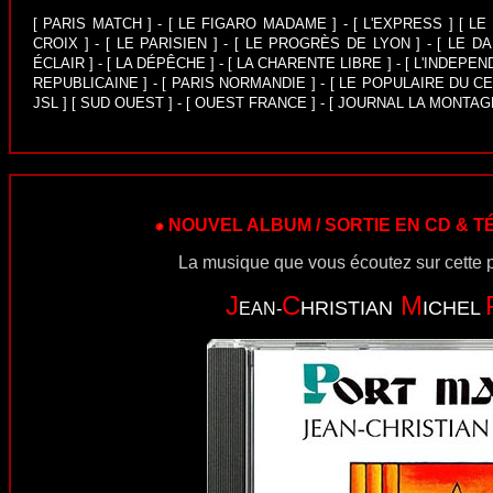
[
PARIS MATCH
] - [
LE FIGARO MADAME
] - [
L'EXPRESS
] [
LE
CROIX
] - [
LE PARISIEN
] - [
LE PROGRÈS DE LYON
] - [
LE DA
ÉCLAIR
] - [
LA DÉPÊCHE
] - [
LA CHARENTE LIBRE
] - [
L'INDEPEN
REPUBLICAINE
] - [
PARIS NORMANDIE
] - [
LE POPULAIRE DU C
JSL
] [
SUD OUEST
] - [
OUEST FRANCE
] - [
JOURNAL LA MONTAG
NOUVEL ALBUM / SORTIE EN CD &
La musique que vous écoutez sur cette p
J
C
M
HRISTIAN
ICHEL
EAN-