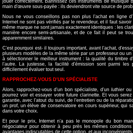
jouer correctement. Bannissez ces instruments de musique b
main d'œuvre sous-payée : ils deviendront vite source de pro
Nous ne vous conseillons pas non plus l'achat en ligne d'
Internet
ne sont pas vérifiés par le revendeur, et il faut savo
même marque ne sont jamais exactement identiques : les clar
manière encore semi-artisanale, et de ce fait il peut se tro
apparemment similaires.
C'est pourquoi est- il toujours important, avant l'achat, d'ess
plusieurs modèles de la même série par un professeur ou un c
à sélectionner le meilleur instrument : la qualité du timbre d
l'autre. La justesse, la facilité d'émission sont parmi le
difficilement évaluer tout seul.
RAPPROCHEZ-VOUS D'UN SPÉCIALISTE
Alors, rapprochez-vous d'un bon spécialiste, d'un
luthier
o
pourrez voir et essayer votre future clarinette. Et vous sere
garantie, avec l'atout du suivi, de l'entretien ou de la réparat
un prof, un élève de conservatoire en cours supérieur, qui s
dans votre choix.
Et pour le prix, Internet n'a pas le monopole du bon marc
négociateur pour obtenir à peu près les mêmes conditions 
avantages indiscutables de cette option, et aux inconvénient