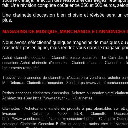
sous le clétage, réfection des ressorts et des lièges, retampon
fait.
Une révision complète coûte entre 350 et 500 euros, selon l
Une clarinette d'occasion bien choisie et révisée sera un e
plus.
MAGASINS DE MUSIQUE, MARCHANDS ET ANNONCES 
Nous avons sélectionné quelques magasins de musiques ou sit
n'achetez pas en ligne, mais rendez-vous dans le magasin pour
Achat clarinette occasion - Clarinette basse occasion - Le Coin des Boi
occasion/
Achat clarinette d'occasion - Clarinette basse - Clarinettes d
Instruments restaurés
Trouvez votre annonce de clarinettes d'occasion à vendre ou acheter par
MonDebarras.
Clarinettes d'occasion - Zikinf
https://www.zikinf.com/annonc
Petites annonces clarinettes d'occasion. Achetez ou vendez votre clarinet
Achetez sur eBay https://www.ebay.fr › ... › Clarinettes
Clarinettes - Achetez une variété de produits à prix abordables sur eB
livraison : Colissimo. 40,00 EUR. Clarinette Occa
https://www.woodbrass.com/clarinette+occasion+buffet - Clarinette Occa
catalogue Clarinette Occasion Buffet et achetez moins cher ! Livraison