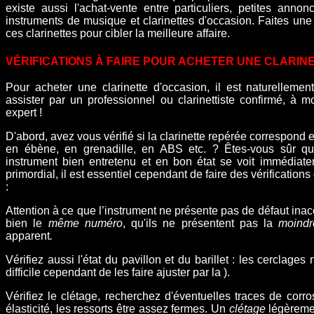
existe aussi l'achat-vente entre particuliers,
petites annonc
instruments de musique et clarinettes d'occasion. Faites une 
ces clarinettes pour cibler la meilleure affaire.
VÉRIFICATIONS À FAIRE POUR ACHETER UNE CLARIN
Pour acheter une clarinette d'occasion, il est naturellem
assister par un professionnel ou
clarinettiste confirmé, à
expert !
D'abord, avez vous vérifié si la clarinette repérée correspond e
en ébène, en grenadille, en ABS etc. ? Êtes-vous sûr qu'
instrument bien entretenu et en bon état se voit immédiateme
primordial, il est essentiel cependant de faire des vérificati
:
Attention à ce que l’instrument ne présente pas de défaut inacc
bien le
même numéro
, qu'ils ne présentent pas la
moindr
apparent
.
Vérifiez aussi l'état du pavillon et du barillet : les cerclages
difficile cependant de les faire ajuster par la ).
Vérifiez le clétage, recherchez d'éventuelles traces de corr
élasticité, les ressorts être assez fermes. Un
clétage
légèreme