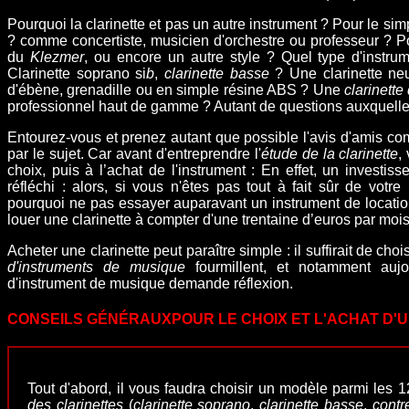
Pourquoi la clarinette et pas un autre instrument ? Pour le simp
? comme concertiste, musicien d'orchestre ou professeur ? P
du
Klezmer
, ou encore un autre style ? Quel type d'instru
Clarinette soprano si
b
,
clarinette basse
? Une clarinette ne
d'ébène, grenadille ou en simple résine ABS ? Une
clarinette
professionnel haut de gamme ? Autant de questions auxquelle
Entourez-vous et prenez autant que possible l'avis d'amis c
par le sujet. Car avant d'entreprendre l'
étude de la clarinette
,
choix, puis à l’
achat de l'instrument
: En effet, un investiss
réfléchi : alors,
si vous n'êtes pas tout à fait sûr de votre m
pourquoi ne pas essayer auparavant un instrument de locat
louer une clarinette à compter d'une trentaine d’euros par mois
Acheter une clarinette peut paraître simple : il suffirait de cho
d'instruments de musique
fourmillent, et notamment aujou
d'instrument de musique demande réflexion.
CONSEILS GÉNÉRAUXPOUR LE CHOIX ET L'ACHAT D'
Tout d'abord, il vous faudra choisir un modèle parmi les 
des clarinettes
(
clarinette soprano
,
clarinette basse
,
contr