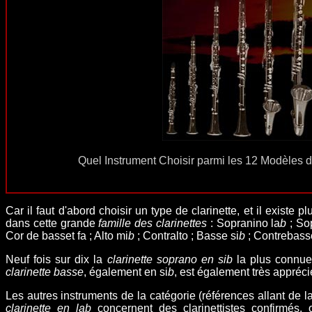
Quel Instrument Choisir parmi les 12 Modèles de
Car il faut d'abord choisir un type de clarinette, et il existe
dans cette grande
famille des clarinettes
: Sopranino la
b
; So
Cor de basset fa ; Alto mi
b
; Contralto ;
Basse si
b
; Contrebass
Neuf fois sur dix la
clarinette soprano en sib
la plus connue 
clarinette basse
, également en si
b
, est également très appréci
Les autres instruments de la catégorie (références allant de l
clarinette en lab
concernent des clarinettistes confirmés,