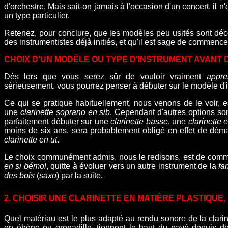
d'orchestre. Mais sait-on jamais à l'occasion d'un concert, il n
un type particulier.
Retenez, pour conclure, que les modèles peu usités sont déco
des instrumentistes déjà initiés, et qu'il est sage de commence
CHOIX D'UN MODÈLE OU TYPE D'INSTRUMENT AVANT
Dès lors que vous serez sûr de vouloir vraiment
appre
sérieusement, vous pourrez penser à débuter sur le modèle d'
Ce qui se pratique habituellement, nous venons de le voir, 
une
clarinette soprano en sib
. Cependant d'autres options s
parfaitement débuter sur une
clarinette basse
, une
clarinette 
moins de six ans, sera probablement obligé en effet de démar
clarinette en ut
.
Le choix communément admis, nous le redisons, est de com
en si bémol
, quitte à évoluer vers un autre instrument de la
fa
des bois
(
saxo
) par la suite.
2. CHOISIR UNE CLARINETTE EN MATIÈRE PLASTIQUE,
Quel matériau est le plus adapté au rendu sonore de la clarin
en ébène ou grenadille, tiennent le haut du pavé depuis de