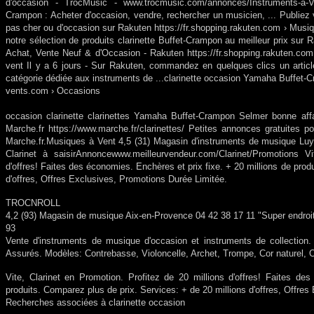
d'occasion - TrocMusic - www.trocmusic.com/annonces/Instruments-a-Vent
Crampon : Acheter d'occasion, vendre, rechercher un musicien, ... Publiez 
pas cher ou d'occasion sur Rakuten
https://fr.shopping.rakuten.com › Musiq
notre sélection de produits clarinette Buffet-Crampon au meilleur prix sur Ra
Achat, Vente Neuf & d'Occasion - Rakuten
https://fr.shopping.rakuten.c
vent
Il y a 6 jours - Sur Rakuten, commandez en quelques clics un articl
catégorie dédiée aux instruments de ...clarinette occasion Yamaha Buffet-Cr
vents.com › Occasions
occasion clarinette clarinettes Yamaha Buffet-Crampon Selmer bonne affa
Marche.fr
https://www.marche.fr/clarinettes/ Petites annonces gratuites p
Marche.fr.Musiques à Vent 4,5 (31) Magasin d'instruments de musique Luy
Clarinet à saisir‎Annoncewww.meilleurvendeur.com/Clarinet/Promotions‎
Vi
d'offres! Faites des économies. Enchères et prix fixe. + 20 millions de prod
d'offres, Offres Exclusives, Promotions Durée Limitée.
TROCNROLL
4,2 (93) Magasin de musique Aix-en-Provence 04 42 38 17 11 "Super endroit 
93
Vente d'instruments de musique d'occasion et instruments de collection
Assurés. Modèles: Contrebasse, Violoncelle, Archet, Trompe, Cor naturel, O
Vite, Clarinet en Promotion. Profitez de 20 millions d'offres! Faites de
produits. Comparez plus de prix. Services: + de 20 millions d'offres, Offre
Recherches associées à clarinette occasion