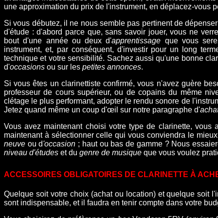
une approximation du prix de l'instrument, en déplacez-vous po
S
i vous débutez, il ne nous semble pas pertinent de dépenser 
d'étude : d'abord parce que, sans savoir jouer, vous ne verre
bout d'une année ou deux d'
apprentissage
que vous serez
instrument, et, par conséquent, d'investir pour un long te
technique et votre sensibilité. Sachez aussi qu'une bonne clari
d'
occasions
ou sur les
petites annonces
.
Si vous êtes un clarinettiste confirmé, vous n'avez guère bes
professeur de cours supérieur, ou de copains du même nive
clétage le plus performant, adopter le rendu sonore de l'instrum
Jetez quand même un coup d'œil sur notre paragraphe d'
achat
Vous avez maintenant choisi votre type de clarinette, vous a
maintenant à sélectionner celle qui vous conviendra le mieux 
neuve
ou d
'occasion
; haut ou bas de gamme ? Nous essaierons
niveau d'études
et du
genre de musique
que vous voulez prati
ACCESSOIRES OBLIGATOIRES DE CLARINETTE À ACH
Quelque soit votre choix (achat ou location) et quelque soit l
sont indispensable, et il faudra en tenir compte dans votre budg