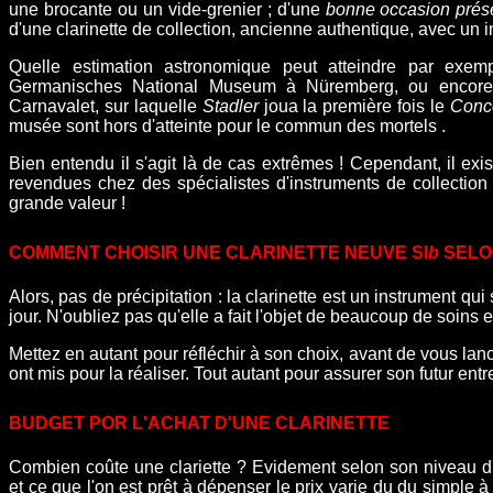
une brocante ou un vide-grenier ; d'une
bonne occasion prése
d'une clarinette de collection, ancienne authentique, avec un in
Quelle estimation astronomique peut atteindre par exe
Germanisches National Museum à Nüremberg, ou encore 
Carnavalet, sur laquelle
Stadler
joua la première fois le
Conce
musée sont hors d'atteinte pour le commun des mortels .
Bien entendu il s'agit là de cas extrêmes ! Cependant, il ex
revendues chez des spécialistes d'instruments de collection 
grande valeur !
COMMENT CHOISIR UNE CLARINETTE NEUVE SI
b
SELO
Alors, pas de précipitation : la clarinette est un instrument
jour. N'oubliez pas qu'elle a fait l'objet de beaucoup de soins e
Mettez en autant pour réfléchir à son choix, avant de vous la
ont mis pour la réaliser. Tout autant pour assurer son futur entr
BUDGET POR L'ACHAT D'UNE CLARINETTE
Combien coûte une clariette ? Evidement selon son niveau d'é
et ce que l'on est prêt à dépenser le prix varie du du simple à