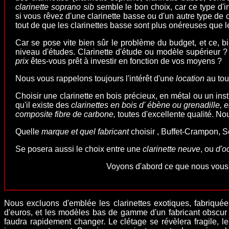
clarinette soprano sib
semble le bon choix, car ce type d'i
si vous rêvez d'une clarinette basse ou d'un autre type de c
tout de que les clarinettes basse sont plus onéreuses que le
Car se pose vite bien sûr le problème du budget, et ce, b
niveau d'études. Clarinette d'étude ou modèle supérieur ?
prix
êtes-vous prêt à investir en fonction de vos moyens ?
Nous vous rappelons toujours l'intérêt d'une
location
au tout
Choisir
une clarinette en bois précieux, en métal ou un in
qu'il existe des
clarinettes en bois d' ébène ou grenadille, 
composite fibre de carbone,
toutes d'excellente qualité. No
Quelle
marque et quel fabricant
choisir , Buffet-Crampon,
Se posera aussi le choix entre une
clarinette neuve
, ou
d'o
Voyons d'abord ce que nous vous 
Nous
excluons d'emblée les clarinettes exotiques, fabriqué
d'euros, et les modèles bas de gamme d'un
fabricant
obscur 
faudra rapidement changer. Le clétage se révèlera fragile, l