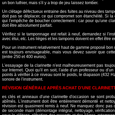
un bon luthier, mais s'il y a trop de jeu laissez tomber.
Un clétage défectueux entraine des fuites au niveau des tampo
doit pas se déplacer, ce qui compromet son étanchéité. Si la 
qui l'empêche de boucher correctement : car pour qu'une clar
doit être
absolument
parfait.
V
érifiez si le tamponnage est refait à neuf, demandez si l'ins
avec étui, etc.
Les lièges et les tampons doivent en effet être e
P
our un instrument relativement haut de gamme proposé bon 
est toujours envisageable, mais vous devez savoir que cett
(entre 250 et 400 euros).
L'essayage de la clarinette n'est malheureusement pas toujour
sur Internet. Quoi qu'il en soit, l'aide d'un professeur ou d'u
points à vérifier à ce niveau sont le poids, le diapason (432 H
sonore de l'instrument.
RÉVISION GÉNÉRALE APRÈS ACHAT D'UNE CLARINET
es clés et anneaux d'une clarinette d'occasion se sont pro
abîmés. L'instrument doit être entièrement démonté et nettoy
révision est quasiment remis à neuf. Ne manquez donc pas d
de seconde main (démontage intégral, nettoyage, vérificatio