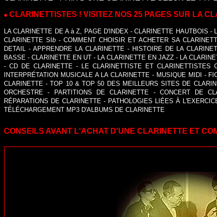
CLARINETTISTES ! VISITEZ NOS 25 PAGES SUR LA C
LA CLARINETTE DE A à Z, PAGE D'INDEX
-
CLARINETTE HAUTBOIS
-
CLARINETTE SI
b
-
COMMENT CHOISIR ET ACHETER SA CLARINET
DETAIL
-
APPRENDRE LA CLARINETTE
-
HISTOIRE DE LA CLARINE
BASSE
-
CLARINETTE EN UT
-
LA CLARINETTE EN JAZZ
- LA
CLARINE
-
CD DE CLARINETTE
-
LE CLARINETTISTE ET CLARINETTISTES 
INTERPRÉTATION MUSICALE A LA CLARINETTE
-
MUSIQUE MIDI
-
FI
CLARINETTE
-
TOP 10 & TOP 50 DES MEILLEURS SITES DE CLARI
ORCHESTRE
-
PARTITIONS DE CLARINETTE
-
CONCERT DE CL
RÉPARATIONS DE CLARINETTE
-
PATHOLOGIES LIÉES À L'EXERCIC
TÉLÉCHARGEMENT MP3 D'ALBUMS DE CLARINETTE
CONSEILS AVANT L'ACHAT D'UNE CLARINETTE ET CO