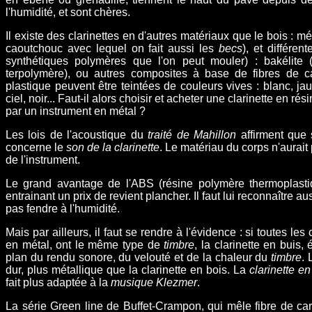
l'humidité, et sont chères.
Il existe des clarinettes en d'autres matériaux que le bois : mé
caoutchouc avec lequel on fait aussi les
becs
), et différen
synthétiques polymères que l'on peut mouler) : bakélite 
terpolymère), ou autres composites à base de fibres de 
plastique peuvent être teintées de couleurs vives : blanc, jaun
ciel, noir... Faut-il alors choisir et acheter une clarinette en r
par un instrument en métal ?
L
es lois de l'acoustique du
traité de Mahillon
affirment que
concerne le
son de la clarinette
. Le matériau du corps n'aurait
de l'instrument.
Le grand avantage de l'ABS (résine polymère thermoplasti
entrainant un prix de revient plancher. Il faut lui reconnaître au
pas fendre à l'humidité.
Mais par ailleurs, il faut se rendre à l'évidence : si toutes les
en métal, ont le même type de
timbre
, la clarinette en buis
plan du rendu sonore, du velouté et de la chaleur du
timbre
. 
dur, plus métallique que la clarinette en bois. La
clarinette e
fait plus adaptée à la
musique Klezmer
.
La série Green line de Buffet-Crampon, qui mêle fibre de ca