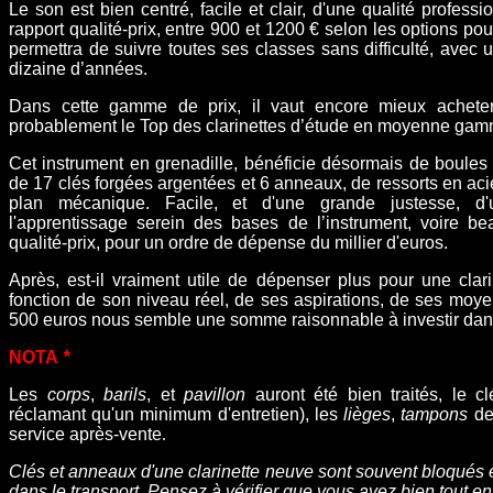
Le son est bien centré, facile et clair, d'une qualité profe
rapport qualité-prix, entre 900 et 1200 € selon les options pou
permettra de suivre toutes ses classes sans difficulté, avec
dizaine d’années.
Dans cette gamme de prix
, il vaut encore mieux acheter
probablement le Top des clarinettes d’étude en moyenne gam
Cet instrument en grenadille, bénéficie désormais de boules
de 17 clés forgées argentées et 6 anneaux, de ressorts en acier
plan mécanique. Facile, et d'une grande justesse, d'u
l'apprentissage serein des bases de l’instrument, voire b
qualité-prix, pour un ordre de dépense du millier d'euros.
Après, est-il vraiment utile de dépenser plus pour une clar
fonction de son niveau réel, de ses aspirations, de ses moy
500 euros nous semble une somme raisonnable à investir dans
NOTA
*
Les
corps
,
barils
, et
pavillon
auront été bien traités, le c
réclamant qu'un minimum d'entretien), les
l
ièges
,
tampons
de 
service après-vente
.
Clés et anneaux d'une clarinette neuve sont souvent bloqués e
dans le transport. Pensez à vérifier que vous avez bien tout en