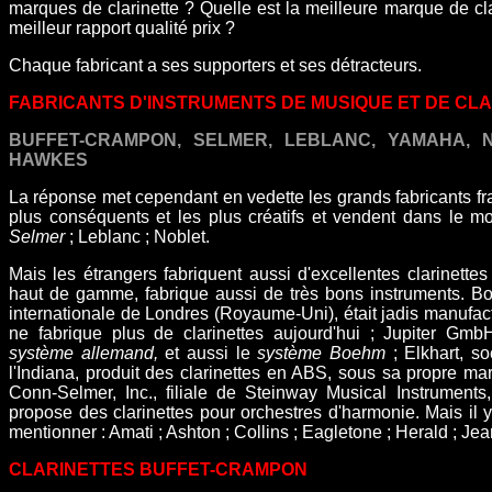
marques de clarinette ? Quelle est la meilleure marque de cla
meilleur rapport qualité prix ?
Chaque fabricant a ses supporters et ses détracteurs.
FABRICANTS D'INSTRUMENTS DE MUSIQUE ET DE CL
BUFFET-CRAMPON, SELMER, LEBLANC, YAMAHA, 
HAWKES
La réponse met cependant en vedette les grands fabricants fra
plus conséquents et les plus créatifs et vendent dans le mo
Selmer
; Leblanc ; Noblet.
Mais les étrangers fabriquent aussi d'excellentes clarinettes
haut de gamme, fabrique aussi de très bons instruments. B
internationale de Londres (Royaume-Uni), était jadis manufact
ne fabrique plus de clarinettes aujourd'hui ; Jupiter Gm
système allemand,
et aussi le
système Boehm
; Elkhart, s
l'Indiana, produit des clarinettes en ABS, sous sa propre m
Conn-Selmer, Inc., filiale de Steinway Musical Instruments
propose des clarinettes pour orchestres d'harmonie. Mais il 
mentionner : Amati ; Ashton ; Collins ; Eagletone ; Herald ; Jea
CLARINETTES BUFFET-CRAMPON