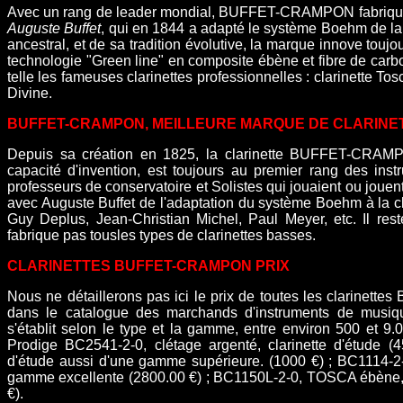
Avec un rang de leader mondial, BUFFET-CRAMPON fabrique le
Auguste Buffet
, qui en 1844 a adapté le système Boehm de la fl
ancestral, et de sa tradition évolutive, la marque innove tou
technologie "Green line" en composite ébène et fibre de carb
telle les fameuses clarinettes professionnelles : clarinette Tosc
Divine.
BUFFET-CRAMPON, MEILLEURE MARQUE DE CLARINE
Depuis sa création en 1825, la clarinette BUFFET-CRAMPO
capacité d'invention, est toujours au premier rang des instr
professeurs de conservatoire et Solistes qui jouaient ou joue
avec Auguste Buffet de l'adaptation du système Boehm à la cl
Guy Deplus, Jean-Christian Michel, Paul Meyer, etc.
Il res
fabrique pas tousles types de clarinettes basses.
CLARINETTES BUFFET-CRAMPON PRIX
Nous ne détaillerons pas ici le prix de toutes les clarinette
dans le catalogue des marchands d'instruments de musiqu
s'établit selon le type et la gamme, entre environ 500 et 
Prodige BC2541-2-0, clétage argenté, clarinette d'étude (
d'étude aussi d'une gamme supérieure. (1000 €) ; BC1114-2-
gamme excellente (2800.00 €) ; BC1150L-2-0, TOSCA ébène, 
€).