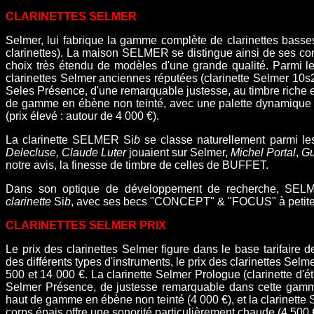
CLARINETTES SELMER
Selmer, lui fabrique la gamme complète de clarinettes basses 
clarinettes
). La maison
SELMER
se distingue ainsi de ses c
choix très étendu de modèles d'une grande qualité. Parmi les
clarinettes Selmer anciennes réputées (clarinette Selmer 10s2
Seles Présence, d'une remarquable justesse, au timbre riche 
de gamme en ébène non teinté, avec une palette dynamique 
(prix élevé : autour de 4 000 €).
La clarinette SELMER Si
b
se classe naturellement parmi le
Delecluse
,
Claude Luter
jouaient sur Selmer,
Michel Portal
,
Gu
notre avis, la finesse de timbre de celles de BUFFET.
Dans son optique de développement de recherche, SEL
clarinette
Si
b
, avec
ses becs "CONCEPT" & "FOCUS" à
petit
CLARINETTES SELMER PRIX
Le prix des clarinettes Selmer figure dans le base tarifair
des différents types d'instruments, le prix des clarinettes Sel
500 et 14 000 €.
La clarinette Selmer Prologue (clarinette d'
Selmer Présence, de justesse remarquable dans cette gamme 
haut de gamme en ébène non teinté (4 000 €), et la clarinette
corps épais offre une sonorité particulièrement chaude (4 500 