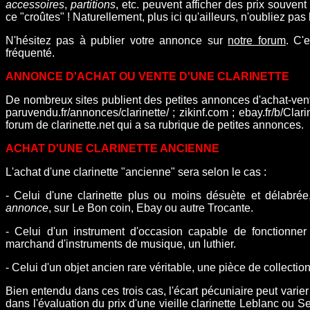
accessoires
,
partitions
, etc. peuvent afficher des prix souvent
ce "croûtes" ! Naturellement, plus ici qu'ailleurs, n'oubliez pas
N'hésitez pas à publier votre annonce sur
notre forum
. C'e
fréquenté.
ANNONCE D'ACHAT OU VENTE D'UNE CLARINETTE
De nombreux sites publient des petites annonces d'achat-vent
paruvendu.fr/annonces/clarinette/ ; zikinf.com ; ebay.fr/b/Clarin
forum de clarinette.net qui a sa rubrique de
petites annonces.
ACHAT D'UNE CLARINETTE ANCIENNE
L'achat d'une clarinette "ancienne" sera selon le cas :
- Celui d'une clarinette plus ou moins désuète et délabr
annonce
, sur Le Bon coin, Ebay ou autre Trocante.
- Celui d'un instrument d'occasion capable de fonctionner
marchand d'instruments de musique, un luthier.
- Celui d'un objet ancien rare véritable, une pièce de collectio
Bien entendu dans ces trois cas, l'écart pécuniaire peut varier à
dans l'évaluation du prix d'une vieille clarinette Leblanc ou