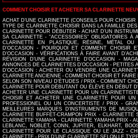
COMMENT CHOISIR ET ACHETER SA CLARINETTE NEU
ACHAT D'UNE CLARINETTE (CONSEILS POUR CHOISIR
TYPE DE CLARINETTE CHOISIR DANS LA FAMILLE DE
CLARINETTE POUR DÉBUTER
-
ACHAT D'UN INSTRUM
SA CLARINETTE
-
"ACCESSOIRES" OBLIGATOIRES À 
CLARINETTE EN PLASTIQUE, RÉSINE, MÉTAL OU 
D'OCCASION
-
POURQUOI ET COMMENT CHOISIR ET
D'OCCASION
-
VÉRIFICATIONS À FAIRE AVANT D'AC
RÉVISION D'UNE CLARINETTE D'OCCASION
-
MAGA
ANNONCES DE CLARINETTES D'OCCASION
-
PETITES 
D'OCCASION : ACHETER OU VENDRE UNE CLARINET
CLARINETTE ANCIENNE
-
COMMENT CHOISIR ET FAIRE 
SELON SON NIVEAU D'ÉTUDES / PRIX
-
COMMENT CHOI
CLARINETTE POUR DÉBUTANT OU ÉLÈVE EN DÉBUT D'
ACHETER UNE CLARINETTE POUR UN CLARINETTISTE 
CHOISIR ET ACHETER UNE CLARINETTE POUR UN C
PROFESSIONEL OU UN CONCERTISTE / PRIX
-
GRA
MEILLEURES MARQUES D'INSTRUMENTS DE MUSIQ
CLARINETTE BUFFET-CRAMPON PRIX
-
CLARINETTE 
CLARINETTE YAMAHA
-
CLARINETTE YAMAHA PRIX
-
A
LEBLANC, NOBLET, CONN, JUPITER, ELKHART, BO
CLARINETTE POUR LE CLASSIQUE OU LE JAZZ
-
CH
CLARINETTE
-
PRIX D'UNE CLARINETTE SELON LE TYP