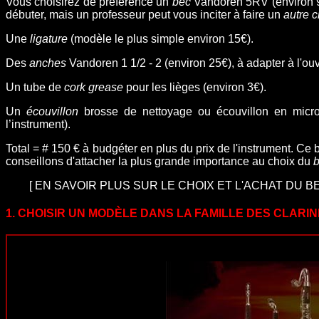
Vous choisirez de préfèrence un
bec
Vandoren 5RV (environ 9
débuter, mais un professeur peut vous inciter à faire un
autre c
Une
ligature
(modèle le plus simple environ 15€).
Des
anches
Vandoren 1 1/2 - 2 (environ 25€), à adapter à l'ou
Un tube de
cork grease
pour les lièges (environ 3€).
Un
écouvillon
brosse de nettoyage ou écouvillon en microfi
l’instrument).
Total = # 150 € à budgéter en plus du prix de l'instrument. Ce 
conseillons d'attacher la plus grande importance au choix du
[
EN SAVOIR PLUS SUR LE CHOIX ET L'ACHAT DU B
1. CHOISIR UN MODÈLE DANS LA FAMILLE DES CLARI