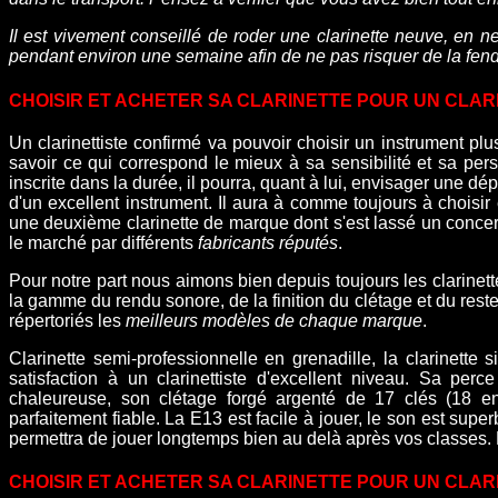
Il est vivement conseillé de roder une clarinette neuve, en n
pendant environ une semaine afin de ne pas risquer de la fend
CHOISIR ET ACHETER SA CLARINETTE POUR UN CLAR
Un clarinettiste confirmé va pouvoir choisir un instrument p
savoir ce qui correspond le mieux à sa sensibilité et sa pe
inscrite dans la durée, il pourra, quant à lui, envisager une dé
d'un excellent instrument. Il aura à comme toujours à choisi
une deuxième clarinette de marque dont s'est lassé un concert
le marché par différents
fabricants réputés
.
Pour notre part nous aimons bien depuis toujours les clarinet
la gamme du rendu sonore, de la finition du clétage et du reste
répertoriés les
meilleurs modèles de chaque marque
.
Clarinette semi-professionnelle en grenadille, la clarinette s
satisfaction à un clarinettiste d'excellent niveau. Sa perc
chaleureuse, son clétage forgé argenté de 17 clés (18 en
parfaitement fiable. La E13 est facile à jouer, le son est superb
permettra de jouer longtemps bien au delà après vos classes. 
CHOISIR ET ACHETER SA CLARINETTE POUR UN CLAR