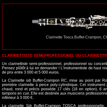
Clarinette Tosca Buffet-Crampon, C
CLARINETTISTE SEMI-PROFESSIONEL
OU CLARINETTI
Un clarinettiste semi-professionnel, professionnel ou concer
Pensez plûtôt à lui en demander ! L'instrumentiste de haut
de prix entre 3 000 et 5 000 euros.
La Clarinette si
b
Buffet-Crampon RC, mise au point par Rob
première clarinette à perce poly-cylindrique. Cet instrument 
chaud, rond et précis possède 17 clés (18 en option), 6 an
tampons en cuir. Elle est destinée aux musiciens professionn
inférieur à 3 000 €.
La clarinette Si
b
Buffet-Crampon
TOSCA professionnelle
,