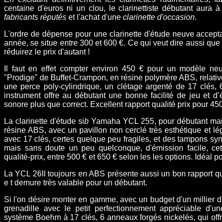
centaine d'euros ni un clou, le clarinettiste débutant aura à 
fabricants réputés
et l'achat d'une
clarinette d'occasion
.
L
'ordre de dépense pour une clarinette d'étude neuve accep
année, se situe entre 300 et 600 €. Ce qui veut dire aussi que 
réduirez le prix d'autant !
Il faut en effet compter environ 450 € pour un modèle neu
"Prodige" de Buffet-Crampon, en résine polymère ABS, relat
une perce poly-cylindrique, un clétage argenté de 17 clés, 
instrument offre au débutant une bonne facilité de jeu et d
sonore plus que correct. Excellent rapport qualité prix pour 450
La clarinette d'étude si
b
Yamaha YCL 255, pour débutant mais 
résine ABS, avec un pavillon non cerclé très esthétique et lé
avec 17 clés, certes quelque peu fragiles, et des tampons syn
mais sans doute un peu quelconque, d'émission facile, cet
qualité-prix, entre 500 € et 650 € selon les les options. Idéal 
La YCL 26II toujours en ABS présente aussi un bon rapport qua
e t demure très valable pour un débutant.
Si l'on désire monter en gamme, avec un budget d'un millier d'e
grenadille avec
le petit perfectionnement appréciable d'u
système Boehm à 17 clés, 6 anneaux forgés nickelés, qui offre