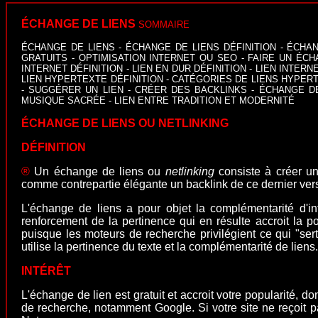
ÉCHANGE DE LIENS
SOMMAIRE
ÉCHANGE DE LIENS
-
ÉCHANGE DE LIENS DÉFINITION
-
ÉCHAN
GRATUITS
-
OPTIMISATION INTERNET OU SEO
-
FAIRE UN ÉCH
INTERNET DÉFINITION
-
LIEN EN DUR DÉFINITION
-
LIEN INTERN
LIEN HYPERTEXTE DÉFINITION
-
CATÉGORIES DE LIENS HYPER
-
SUGGÉRER UN LIEN
-
CRÉER DES BACKLINKS
-
ÉCHANGE DE
MUSIQUE SACRÉE
-
LIEN ENTRE TRADITION ET MODERNITÉ
ÉCHANGE DE LIENS OU NETLINKING
DÉFINITION
®
Un échange de liens ou
netlinking
consiste à créer un 
comme contrepartie élégante un backlink de ce dernier vers
L'échange de liens a pour objet la complémentarité d'i
renforcement de la pertinence qui en résulte accroit la p
puisque les moteurs de recherche privilégient ce qui "sert"
utilise la pertinence du texte et la complémentarité de liens.
INTÉRÊT
L'échange de lien est gratuit et accroit votre popularité, 
de recherche, notamment Google. Si votre site ne reçoit pa