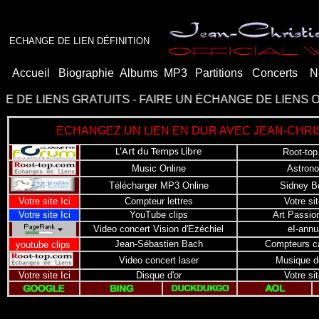
ECHANGE DE LIEN DÉFINITION
Accueil
Biographie
Albums
MP3
Partitions
Concerts
N
ENS GRATUITS
-
FAIRE UN ÉCHANGE DE LIENS
OU
ÉCHAN
ECHANGEZ UN LIEN EN DUR AVEC JEAN-CHRIST
L'Art du Temps Libre
Root-to
Music Online
Astron
Télécharger MP3 Online
Sidney B
Votre site Ici
Compteur lettres
Votre sit
Votre site Ici
YouTube clips
Art Passio
Video concert Vision d'Ezéchiel
eI-annu
Jean-Sébastien Bach
Compteurs c
youtube clips
Video concert laser
Musique d
Votre site Ici
Disque d'or
Votre sit