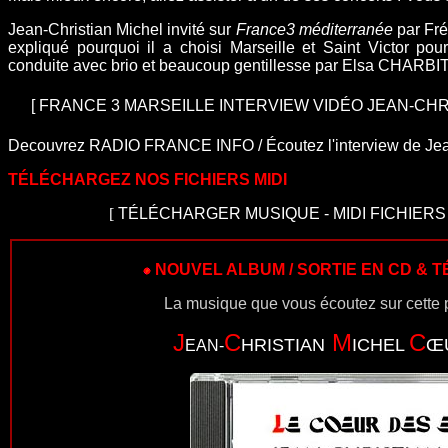
Jean-Christian Michel invité sur
France3 méditerranée
par Fré
expliqué pourquoi il a choisi
Marseille et Saint Victor po
conduite avec brio et beaucoup gentillesse par Elsa CHARBIT
[
FRANCE 3 MARSEILLE INTERVIEW VIDÉO JEAN-CHR
Decouvrez
RADIO FRANCE INFO
/ Écoutez l'
interview de J
TÉLÉCHARGEZ NOS FICHIERS MIDI
[
TÉLÉCHARGER MUSIQUE
-
MIDI FICHIER
NOUVEL ALBUM / SORTIE EN CD &
La musique que vous écoutez sur cette p
J
C
M
C
HRISTIAN
ICHEL
Œ
EAN-