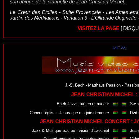
son unique de la clarinette de Jean-Christian Michel.
Le Cœur des Etoiles - Suite Provençale - Les Ames erra
Jardin des Méditations - Variation 3 - L'Offrande Originelle 
VISITEZ LA PAGE
[
DISQU
J.-S. Bach - Matthäus Passion - Passion
JEAN-CHRISTIAN MICHEL :
Bach Jazz : trio en ut mineur
Swin
Concert église
:
Jesus que ma joie demeure
Dvd 
JEAN-CHRISTIAN MICHEL CONCERT : J
Jazz & Musique Sacrée : vision d'Ézéchiel
Jean
Concert marseille : l'aube des temps
Vide