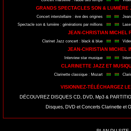
GRANDS SPECTACLES SON & LUMIÈRE 
Concert interstellaire : ève des origines
Jean
Spectacle son & lumière : générations par millions
Lase
JEAN-CHRISTIAN MICHEL 
Clarinet Jazz concert : black & blue
Video
JEAN-CHRISTIAN MICHEL 
Interview star musique
Inter
CLARINETTE JAZZ ET MUSIQ
Clarinette classique : Mozart
Clar
VISIONNEZ-TÉLÉCHARGEZ LES
DÉCOUVREZ
DISQUES CD
,
DVD
,
Mp3
&
PARTITI
Disques, DVD et Concerts Clarinette et 
PLAN DU SITE