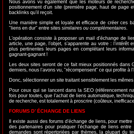
Nous avons vu également que les moteurs de recherche
positionnement d'un site (première page, haut de page et
backlinks
qu'il reçoit.
Une manière simple et loyale et efficace de créer ces b
"
liens en dur
" entre sites
similaires ou complémentaires
.
L'opération consiste à proposer un mail d'échange de
lie
article, une page, l'objet, s'apparente au votre : l'intérêt
plus pertinentes leurs pages en complétant leurs informat
gagnant-gagnant !
Les deux sites seront de ce fait mieux positionnés dans 
derniers, nous l'avons vu, "récompensent" ce qui profite à l'
Donc, sélectionner un site traitant sensiblement les mêmes 
Pour ceux qui se lancent dans la
SEO
(référencement nat
fois pour toutes, que l'achat de liens automatique, techn
de recherche, est totalement à proscrire (coûteux, inefficace,
FORUMS D' ÉCHANGE DE LIENS
Il existe aussi des forums d'échange de liens, pour mettr
des partenaires pour pratiquer l'échange de liens entr
demandes sont répertoriées par thèmes, la plupart du te