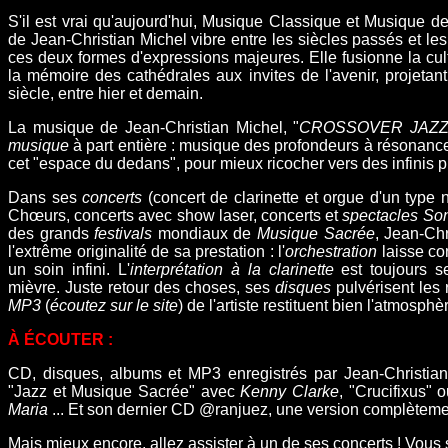
S'il est vrai qu'aujourd'hui, Musique Classique et Musique d
de Jean-Christian Michel vibre entre les siècles passés et les 
ces deux formes d'expressions majeures. Elle fusionne la cult
la mémoire des cathédrales aux invites de l'avenir, projetan
siècle, entre hier et demain.
La musique de Jean-Christian Michel, "
CROSSOVER JAZZ
musique
à part entière : musique des profondeurs à résonance sp
cet "espace du dedans", pour mieux ricocher vers des infinis
Dans ses
concerts
(
concert de clarinette
et
orgue
d'un type 
Chœurs
,
concerts avec show laser
, concerts et
spectacles Son
des grands
festivals
mondiaux de
Musique Sacrée
, Jean-Chr
l'extrême originalité de sa prestation : l
'
orchestration
laisse co
un soin infini. L'
interprétation à la clarinette
est toujours s
mièvre. Juste retour des choses, ses
disques
pulvérisent les 
MP3
(
écoutez sur le site
) de l'artiste restituent bien l'atmosp
À ÉCOUTER :
CD, disques, albums et MP3 enregistrés par Jean-Christian
"Jazz et Musique Sacrée" avec
Kenny Clarke
, "Crucifixus" 
Maria
... Et son dernier CD @ranjuez, une version complètem
Mais mieux encore, allez assister à un de ses
concerts
! Vous 