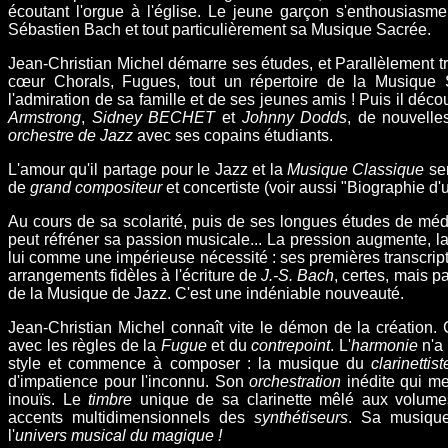
écoutant
l'
orgue
à l'église
. Le jeune garçon s'enthousiasm
Sébastien Bach
et tout particulièrement sa
Musique Sacrée
.
Jean-Christian Michel démarre ses études, et Parallèlement tra
cœur
Chorals
,
Fugues
, tout un répertoire de
la Musique 
l'admiration de sa famille et de ses jeunes amis ! Puis il déco
Armstrong
,
Sidney BECHET
et
Johnny Dodds
, de nouvelle
orchestre de Jazz
avec ses copains étudiants.
L'amour qu'il partage pour le Jazz et la
Musique Classique
ser
de
grand compositeur
et concertiste (voir aussi
"Biographie d'
Au cours de sa scolarité, puis de ses longues études de
méd
peut réfréner sa passion musicale... La pression augmente,
lui comme une impérieuse nécessité : ses premières
transcri
arrangements fidèles à l'écriture de
J.-S. Bach
, certes,
mais pa
de la Musique de Jazz. C'est une indéniable nouveauté.
Jean-Christian Michel connaît vite le démon de la création.
avec les règles de la
Fugue
et du
contrepoint
. L'
harmonie
n'a 
style et commence à composer : la musique du
clarinettist
d'impatience pour l'inconnu. Son
orchestration
inédite qui me
inouïs. Le
timbre
unique de sa clarinette
mêlé aux volumes
accents multidimensionnels des
synthétiseurs
. Sa musique 
l'
univers musical du magique
!