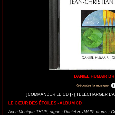
DANIEL HUMAIR D
Réécoutez la musique
[
COMMANDER LE CD
] - [
TÉLÉCHARGER L'A
LE CŒUR DES ÉTOILES
- ALBUM CD
Avec Monique THUS, orgue ; Daniel HUMAIR, drums ; G