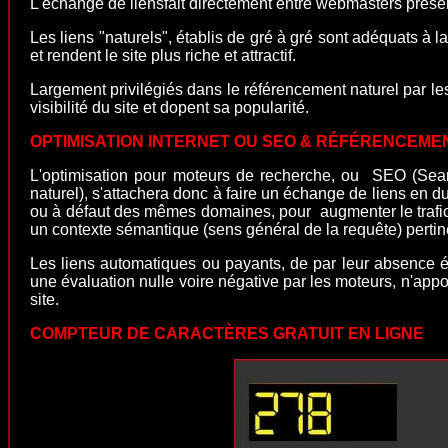
L'
échange de liens
fait directement entre webmasters
présen
Les liens "naturels", établis de gré à gré sont adéquats à l
et rendent le site plus riche et attractif.
Largement privilégiés dans le référencement naturel par le
visibilité du site et dopent sa popularité.
OPTIMISATION INTERNET OU SEO & RÉFÉRENCEME
L'optimisation pour moteurs de recherche, ou SEO (Sea
naturel
), s'attachera donc à faire un échange de liens en du
ou à défaut des mêmes domaines, pour augmenter le trafic n
un contexte sémantique (sens général de la requête) pertin
Les liens automatiques ou payants, de par leur absence 
une évaluation nulle voire négative par les moteurs, n'appor
site.
COMPTEUR DE CARACTÈRES GRATUIT EN LIGNE