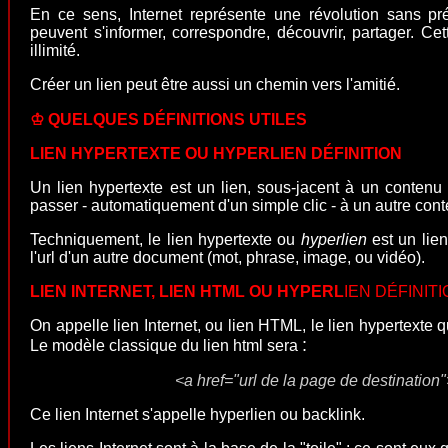
En ce sens, Internet représente une révolution sans 
peuvent s'informer, correspondre, découvrir, partager. Ce
illimité.
Créer un lien peut être aussi un chemin vers l'amitié.
♔
QUELQUES DÉFINITIONS UTILES
LIEN HYPERTEXTE OU HYPERLIEN DÉFINITION
Un lien hypertexte est un lien, sous-jacent à un contenu 
passer - automatiquement d'un simple clic - à un autre cont
Techniquement, le lien hypertexte ou
hyperlien
est un lien
l'url d'un autre document (mot, phrase, image, ou vidéo).
LIEN INTERNET, LIEN HTML OU HYPERL
IEN DÉFINIT
On appelle lien Internet, ou lien HTML, le
lien hypertexte
qu
:
Le modèle classique du lien html sera
<a href="url de la page de destinatio
Ce lien Internet s'appelle hyperlien ou
backlink
.