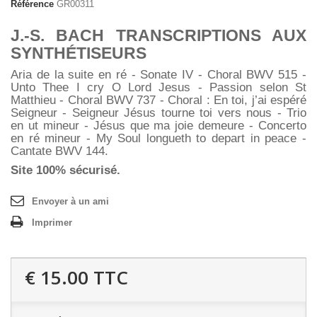
Référence
GR00311
J.-S. BACH TRANSCRIPTIONS AUX
SYNTH
ÉTISEURS
Aria de la suite en ré - Sonate IV - Choral BWV 515 -
Unto Thee I cry O Lord Jesus - Passion selon St
Matthieu - Choral BWV 737 - Choral : En toi, j’ai espéré
Seigneur - Seigneur Jésus tourne toi vers nous - Trio
en ut mineur - Jésus que ma joie demeure - Concerto
en ré mineur - My Soul longueth to depart in peace -
Cantate BWV 144.
Site 100% sécurisé.
Envoyer à un ami
Imprimer
€ 15.00
TTC